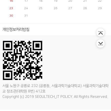
16
17
18
19
20
21
22
다.처음부터 체계적인
계획에 따르지 않아서,
23
24
25
26
27
28
29
똑같은 정리를 몇번씩
30
31
반복하기도 했네요.효
율적인 선행연구를 위
해서 시간을 줄여서 빠
개인정보처리방침
르게 하면남는 것이 없
어서 또찾고 또정리하
고 또보느라 오히려 시
간은 몇배가 소요되는
것 같습니다.결국, 가장
효과적인 선행연구 방
법은 이미 다 나와 있는
데,마음이 급하다 보니
지켜지기가 힘이 든 것
같습니다.읽고난 논문
은 반드시 목록에 간단
한 기록*을 필수로 해
야 한다는 사실입니
서울 노원구 공릉로 232 (공릉동, 서울과학기술대학교) 서울과학기술대학
다. * 연도,저자,제목,
교 창조관(대학원 8번) 412호
연구방법,이론,독립변
Copyright (c) 2019 SEOULTECH_IT POLICY. All Rights Reserved.
수,종속변수,매개/조절
변수,결과이제 학위 논
문에 대한 부담을 지우
고 제대로 해보자하는