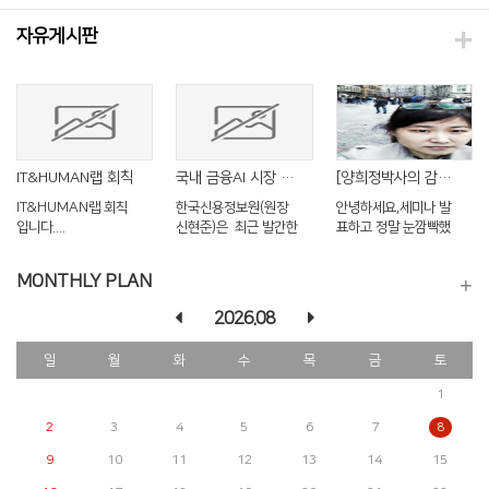
자유게시판
IT&HUMAN랩 회칙
국내 금융AI 시장 2026년까지 연평균 38.2% 성장 전망
[양희정박사의 감사의 글] 연구실 여러분들 모두 힘내세요!
IT&HUMAN랩 회칙
한국신용정보원(원장
안녕하세요,세미나 발
입니다.
신현준)은 최근 발간한
표하고 정말 눈깜빡했
금융 AI 시장 전망과 활
더니 2주가 지나가 버
용 현황 : 은행권을 중
렸네요.당시에 이야기
MONTHLY PLAN
심으로 보고서에서 국
나눴던 질문들을 좀더
내 금융AI 시장이
정리해 보았습니다.(1)
2026.08
2026년까지 연평균
AHP 연구에 사용했던
38.2% 성장할 것으로
파일을 정리해서 샘플
일
월
화
수
목
금
토
전망하였습니다.<출처
로 올려 드립니다. 좀더
> https://www.kcredit.or.kr:1441/notice/pres
자동화 하는 방안은 계
1
_csrf=96af27de-
속 연구해 봐야 겠습니
1c59-4033-8678-
다.(2) 선행연구 잘하
2
3
4
5
6
7
8
c5b4089ede0d&hpBoardSn=PRESS&hpBoardIdSn=1326&menuNo=320&link=notice%2FpressReleaseView.do&searchData=searchDateCbo%3Dall%40%40searchTextEdt%3D%EA%B8%88%EC%9C%B5+AI+%EC%8B%9C%EC%9E%A5+%EC%A0%84%EB%A7%9D%EA%B3%BC+%ED%99%9C%EC%9A%A9+%ED%98%84%ED%99%A9+%3A+%EC%9D%80%ED%96%89%EA%B6%8C%EC%9D%84+%EC%A4%91%EC%8B%AC%EC%9C%BC%EB%A1%9C
는 방법저도 선행연구
9
10
11
12
13
14
15
에 진심'젬병'이라 시간
이 정말 오래 걸렸습니